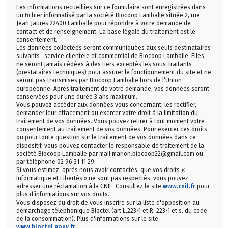
Les informations recueillies sur ce formulaire sont enregistrées dans
un fichier informatisé par la société Biocoop Lamballe située 2, rue
Jean Jaures 22400 Lamballe pour répondre à votre demande de
contact et de renseignement. La base légale du traitement est le
consentement.
Les données collectées seront communiquées aux seuls destinataires
suivants : service clientèle et commercial de Biocoop Lamballe. Elles
ne seront jamais cédées à des tiers exceptés les sous-traitants
(prestataires techniques) pour assurer le fonctionnement du site et ne
seront pas transmises par Biocoop Lamballe hors de l’Union
européenne. Après traitement de votre demande, vos données seront
conservées pour une durée 3 ans maximum.
Vous pouvez accéder aux données vous concernant, les rectifier,
demander leur effacement ou exercer votre droit à la limitation du
traitement de vos données. Vous pouvez retirer à tout moment votre
consentement au traitement de vos données. Pour exercer ces droits
ou pour toute question sur le traitement de vos données dans ce
dispositif, vous pouvez contacter le responsable de traitement de la
société Biocoop Lamballe par mail marion.biocoop22@gmail.com ou
par téléphone 02 96 31 11 29.
Si vous estimez, après nous avoir contactés, que vos droits «
Informatique et Libertés » ne sont pas respectés, vous pouvez
adresser une réclamation à la CNIL. Consultez le site
www.cnil.fr
pour
plus d’informations sur vos droits.
Vous disposez du droit de vous inscrire sur la liste d'opposition au
démarchage téléphonique Bloctel (art L.223-1 et R. 223-1 et s. du code
de la consommation). Plus d'informations sur le site
www.bloctel.gouv.fr